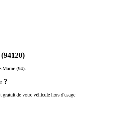
(
94120
)
de-Marne
(
94
).
e ?
 gratuit de votre véhicule hors d'usage.