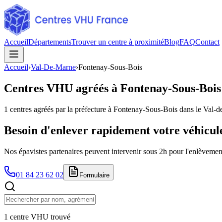
Accueil
Départements
Trouver un centre à proximité
Blog
FAQ
Contact
Accueil
›
Val-De-Marne
›
Fontenay-Sous-Bois
Centres VHU agréés à
Fontenay-Sous-Bois
1
centres agréés par la préfecture à
Fontenay-Sous-Bois
dans le Val-
Besoin d'enlever rapidement votre véhicul
Nos épavistes partenaires peuvent intervenir sous 2h pour l'enlèvement
01 84 23 62 02
Formulaire
1 centre VHU trouvé