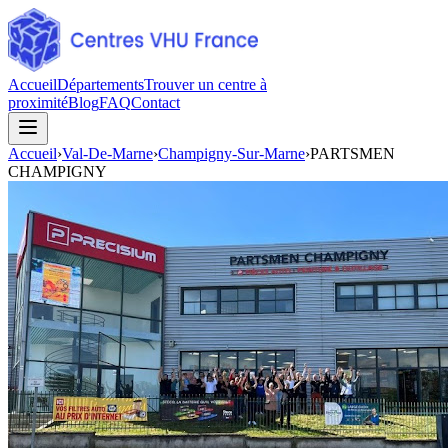
Accueil
Départements
Trouver un centre à
proximité
Blog
FAQ
Contact
Accueil
›
Val-De-Marne
›
Champigny-Sur-Marne
›
PARTSMEN
CHAMPIGNY