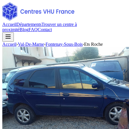
Accueil
Départements
Trouver un centre à
proximité
Blog
FAQ
Contact
Accueil
›
Val-De-Marne
›
Fontenay-Sous-Bois
›
Ets Roche