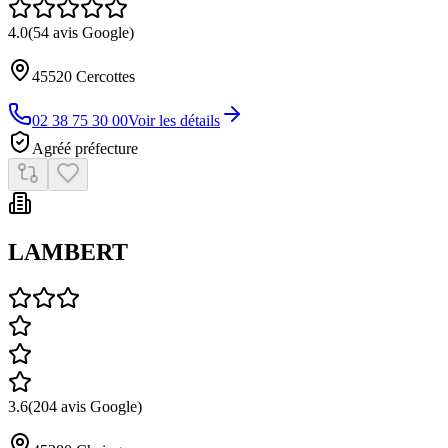
4.0
(
54
avis Google)
45520
Cercottes
02 38 75 30 00
Voir les détails
Agréé préfecture
LAMBERT
3.6
(
204
avis Google)