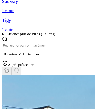
Saussay
1
centre
Tigy
1
centre
Afficher plus de villes (
1
autres)
18 centres VHU trouvés
Agréé préfecture