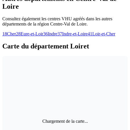
Baudon Chabosy Récupération
4.2
(
10
avis Google)
45600
Sully-Sur-Loire
02 38 36 89 89
Voir les détails
Agréé préfecture
SAS Casse Puisaye