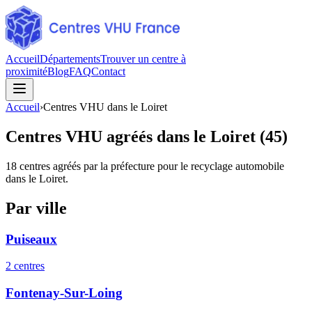
Accueil
Départements
Trouver un centre à
proximité
Blog
FAQ
Contact
Accueil
›
Centres VHU dans le Loiret
Centres VHU agréés dans le Loiret (45)
18
centres agréés par la préfecture pour le recyclage automobile
dans le Loiret
.
Par ville
Puiseaux
2
centre
s
Fontenay-Sur-Loing