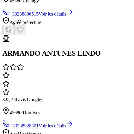
45380
Chaingy
+33238806515
Voir les détails
Agréé préfecture
ARMANDO ANTUNES LINDO
3.9
(
190
avis Google)
45680
Dordives
+33238928301
Voir les détails