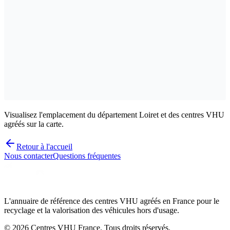
4.5
(
51
avis Google)
45420
Thou
02 38 31 61 28
Voir les détails
Agréé préfecture