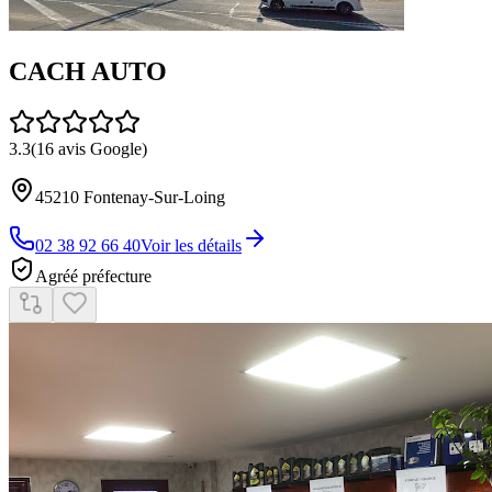
CACH AUTO
3.3
(
16
avis Google)
45210
Fontenay-Sur-Loing
02 38 92 66 40
Voir les détails
Agréé préfecture