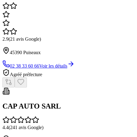
3.0
(
16
avis Google)
45390
Puiseaux
02 38 33 62 77
Voir les détails
Agréé préfecture