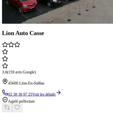
Lion Auto Casse
3.6
(
159
avis Google)
45600
Lion-En-Sullias
02 38 36 97 25
Voir les détails
Agréé préfecture