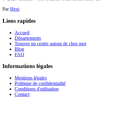
Eco Casse 45
4.2
(
43
avis Google)
45510
Tigy
02 38 58 12 37
Voir les détails
Agréé préfecture