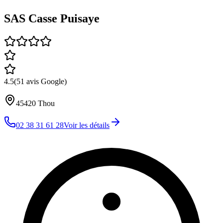
SAS Casse Puisaye
4.5
(
51
avis Google)
45420
Thou
02 38 31 61 28
Voir les détails