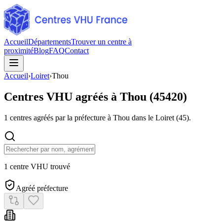
Accueil
Départements
Trouver un centre à
proximité
Blog
FAQ
Contact
Accueil
›
Loiret
›
Thou
Centres VHU agréés à
Thou
(
45420
)
1
centres agréés par la préfecture à
Thou
dans le Loiret
(
45
).
1 centre VHU trouvé
Agréé préfecture