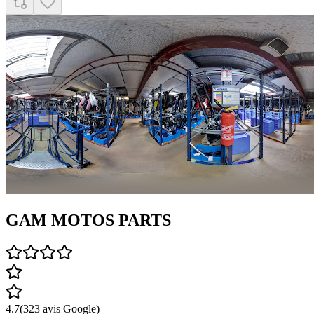
GAM MOTOS PARTS
4.7
(
323
avis Google)