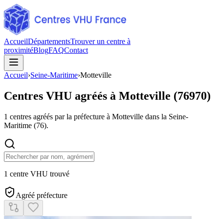
Accueil
Départements
Trouver un centre à
proximité
Blog
FAQ
Contact
Accueil
›
Seine-Maritime
›
Motteville
Centres VHU agréés à
Motteville
(
76970
)
1
centres agréés par la préfecture à
Motteville
dans la Seine-
Maritime
(
76
).
1 centre VHU trouvé
Agréé préfecture