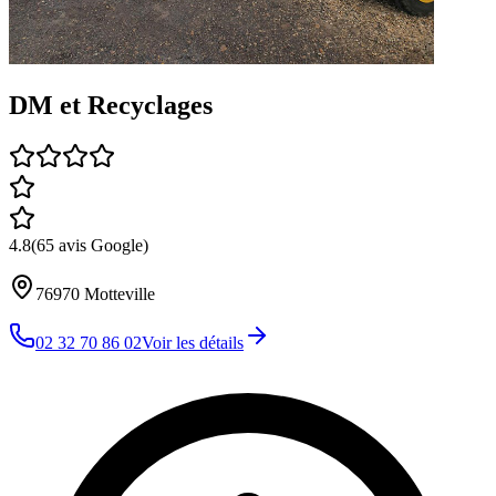
DM et Recyclages
4.8
(
65
avis Google)
76970
Motteville
02 32 70 86 02
Voir les détails