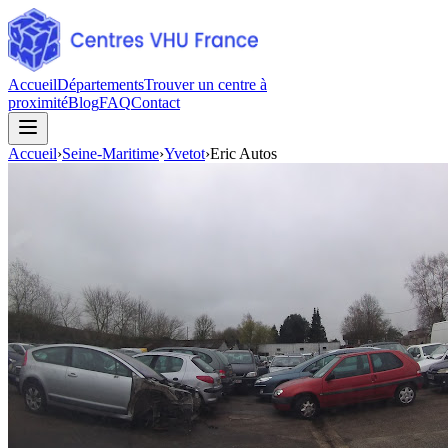
Accueil
Départements
Trouver un centre à
proximité
Blog
FAQ
Contact
Accueil
›
Seine-Maritime
›
Yvetot
›
Eric Autos