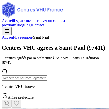
Accueil
Départements
Trouver un centre à
proximité
Blog
FAQ
Contact
Accueil
›
La réunion
›
Saint-Paul
Centres VHU agréés à
Saint-Paul
(
97411
)
1
centres agréés par la préfecture à
Saint-Paul
dans La Réunion
(
974
).
1 centre VHU trouvé
Agréé préfecture