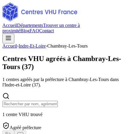
Accueil
Départements
Trouver un centre à
proximité
Blog
FAQ
Contact
Accueil
›
Indre-Et-Loire
›
Chambray-Les-Tours
Centres VHU agréés à
Chambray-Les-
Tours
(
37
)
1
centres agréés par la préfecture à
Chambray-Les-Tours
dans
l'Indre-et-Loire
(
37
).
1 centre VHU trouvé
Agréé préfecture