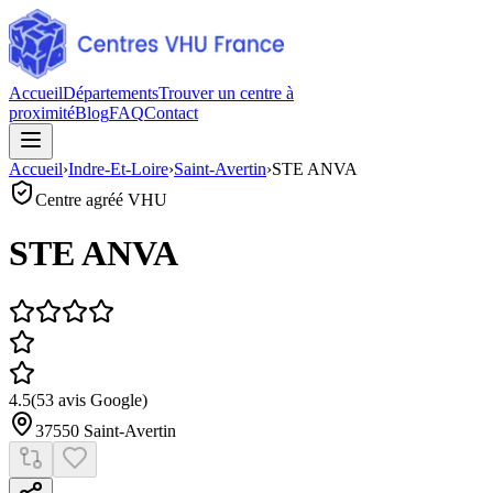
Accueil
Départements
Trouver un centre à
proximité
Blog
FAQ
Contact
Accueil
›
Indre-Et-Loire
›
Saint-Avertin
›
STE ANVA
Centre agréé VHU
STE ANVA
4.5
(
53
avis Google)
37550
Saint-Avertin