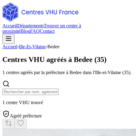
Accueil
Départements
Trouver un centre à
proximité
Blog
FAQ
Contact
Accueil
›
Ille-Et-Vilaine
›
Bedee
Centres VHU agréés à
Bedee
(
35
)
1
centres agréés par la préfecture à
Bedee
dans l'Ille-et-Vilaine
(
35
).
1 centre VHU trouvé
Agréé préfecture