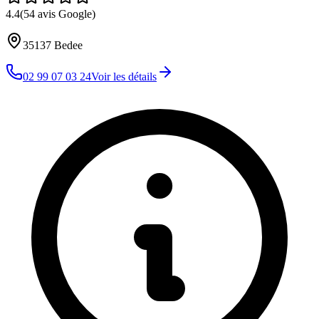
4.4
(
54
avis Google)
35137
Bedee
02 99 07 03 24
Voir les détails