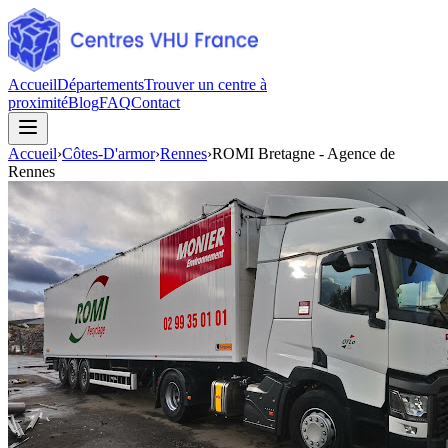
Accueil
Départements
Trouver un centre à
proximité
Blog
FAQ
Contact
Accueil
›
Côtes-D'armor
›
Rennes
›
ROMI Bretagne - Agence de
Rennes