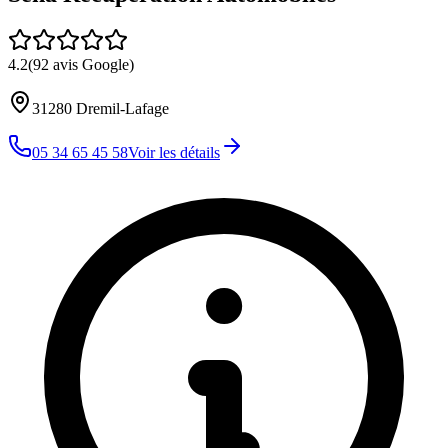
4.2
(
92
avis Google)
31280
Dremil-Lafage
05 34 65 45 58
Voir les détails