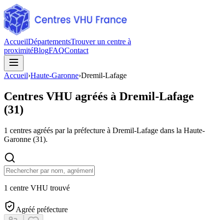
Accueil
Départements
Trouver un centre à
proximité
Blog
FAQ
Contact
Accueil
›
Haute-Garonne
›
Dremil-Lafage
Centres VHU agréés à
Dremil-Lafage
(
31
)
1
centres agréés par la préfecture à
Dremil-Lafage
dans la Haute-
Garonne
(
31
).
1 centre VHU trouvé
Agréé préfecture