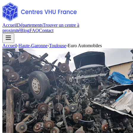
Accueil
Départements
Trouver un centre à
proximité
Blog
FAQ
Contact
Accueil
›
Haute-Garonne
›
Toulouse
›
Euro Automobiles