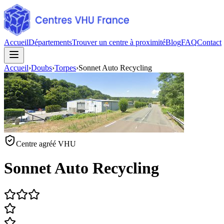
Accueil
Départements
Trouver un centre à proximité
Blog
FAQ
Contact
Accueil
›
Doubs
›
Torpes
›
Sonnet Auto Recycling
Centre agréé VHU
Sonnet Auto Recycling