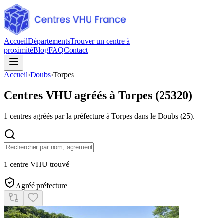
Accueil
Départements
Trouver un centre à
proximité
Blog
FAQ
Contact
Accueil
›
Doubs
›
Torpes
Centres VHU agréés à
Torpes
(
25320
)
1
centres agréés par la préfecture à
Torpes
dans le Doubs
(
25
).
1 centre VHU trouvé
Agréé préfecture