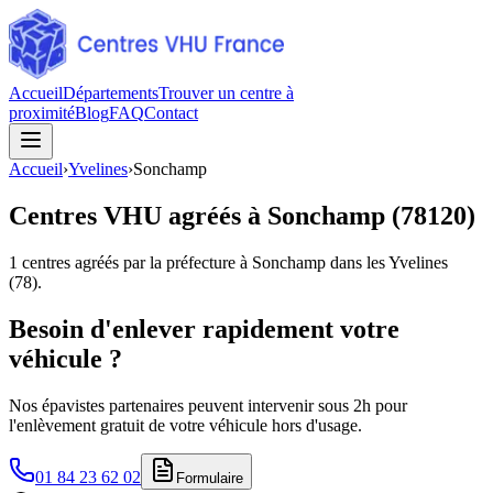
Accueil
Départements
Trouver un centre à
proximité
Blog
FAQ
Contact
Accueil
›
Yvelines
›
Sonchamp
Centres VHU agréés à
Sonchamp
(
78120
)
1
centres agréés par la préfecture à
Sonchamp
dans les Yvelines
(
78
).
Besoin d'enlever rapidement votre
véhicule ?
Nos épavistes partenaires peuvent intervenir sous 2h pour
l'enlèvement gratuit de votre véhicule hors d'usage.
01 84 23 62 02
Formulaire