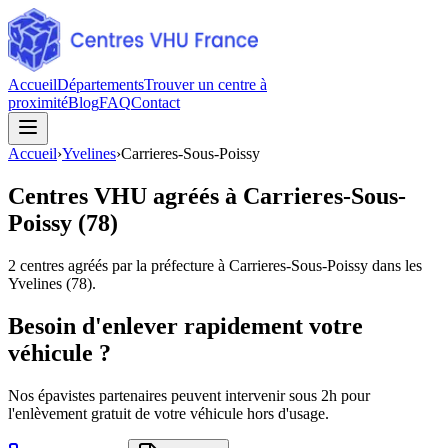
Accueil
Départements
Trouver un centre à
proximité
Blog
FAQ
Contact
Accueil
›
Yvelines
›
Carrieres-Sous-Poissy
Centres VHU agréés à
Carrieres-Sous-
Poissy
(
78
)
2
centres agréés par la préfecture à
Carrieres-Sous-Poissy
dans les
Yvelines
(
78
).
Besoin d'enlever rapidement votre
véhicule ?
Nos épavistes partenaires peuvent intervenir sous 2h pour
l'enlèvement gratuit de votre véhicule hors d'usage.