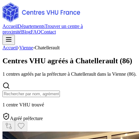
Accueil
Départements
Trouver un centre à
proximité
Blog
FAQ
Contact
Accueil
›
Vienne
›
Chatellerault
Centres VHU agréés à
Chatellerault
(
86
)
1
centres agréés par la préfecture à
Chatellerault
dans la Vienne
(
86
).
1 centre VHU trouvé
Agréé préfecture