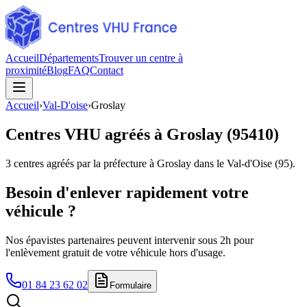
Accueil
Départements
Trouver un centre à
proximité
Blog
FAQ
Contact
Accueil
›
Val-D'oise
›
Groslay
Centres VHU agréés à
Groslay
(
95410
)
3
centres agréés par la préfecture à
Groslay
dans le Val-d'Oise
(
95
).
Besoin d'enlever rapidement votre
véhicule ?
Nos épavistes partenaires peuvent intervenir sous 2h pour
l'enlèvement gratuit de votre véhicule hors d'usage.
01 84 23 62 02
Formulaire