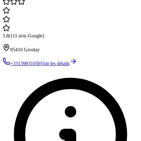
3.8
(
111
avis Google)
95410
Groslay
+33139831056
Voir les détails