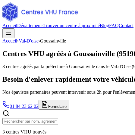
Accueil
Départements
Trouver un centre à proximité
Blog
FAQ
Contact
Accueil
›
Val-D'oise
›
Goussainville
Centres VHU agréés à
Goussainville
(
9519
3
centres agréés par la préfecture à
Goussainville
dans le Val-d'Oise
(
Besoin d'enlever rapidement votre véhicul
Nos épavistes partenaires peuvent intervenir sous 2h pour l'enlèvement
01 84 23 62 02
Formulaire
3 centres VHU trouvés