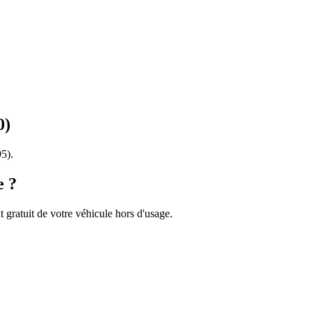
0
)
95
).
e ?
 gratuit de votre véhicule hors d'usage.