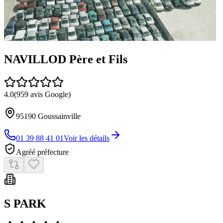
NAVILLOD Père et Fils
4.0
(
959
avis Google)
95190
Goussainville
01 39 88 41 01
Voir les détails
Agréé préfecture
S PARK