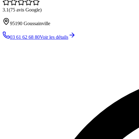
3.1
(
75
avis Google)
95190
Goussainville
03 61 62 68 80
Voir les détails