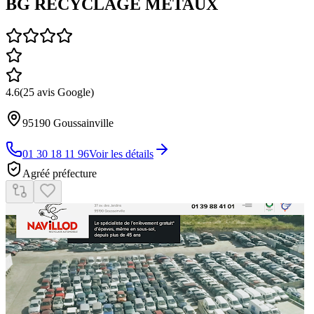
BG RECYCLAGE MÉTAUX
4.6
(
25
avis Google)
95190
Goussainville
01 30 18 11 96
Voir les détails
Agréé préfecture