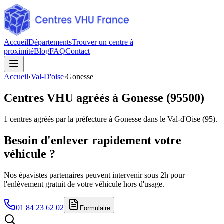
Accueil
Départements
Trouver un centre à
proximité
Blog
FAQ
Contact
Accueil
›
Val-D'oise
›
Gonesse
Centres VHU agréés à
Gonesse
(
95500
)
1
centres agréés par la préfecture à
Gonesse
dans le Val-d'Oise
(
95
).
Besoin d'enlever rapidement votre
véhicule ?
Nos épavistes partenaires peuvent intervenir sous 2h pour
l'enlèvement gratuit de votre véhicule hors d'usage.
01 84 23 62 02
Formulaire