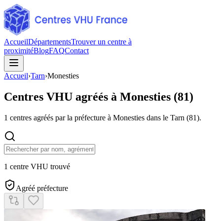
Accueil
Départements
Trouver un centre à
proximité
Blog
FAQ
Contact
Accueil
›
Tarn
›
Monesties
Centres VHU agréés à
Monesties
(
81
)
1
centres agréés par la préfecture à
Monesties
dans le Tarn
(
81
).
1 centre VHU trouvé
Agréé préfecture