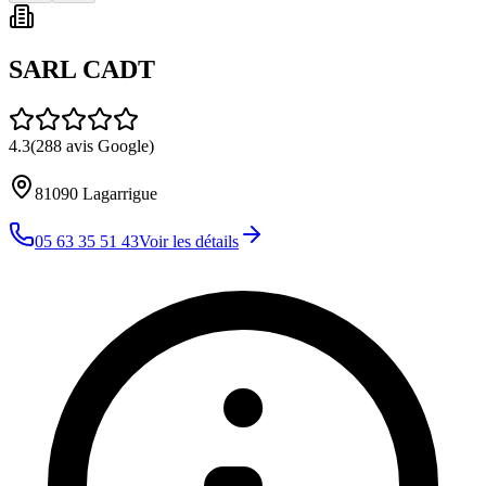
SARL CADT
4.3
(
288
avis Google)
81090
Lagarrigue
05 63 35 51 43
Voir les détails