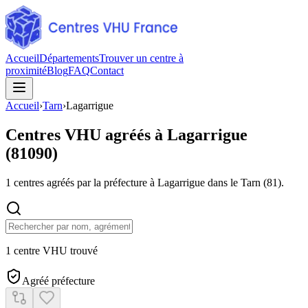
Accueil
Départements
Trouver un centre à
proximité
Blog
FAQ
Contact
Accueil
›
Tarn
›
Lagarrigue
Centres VHU agréés à
Lagarrigue
(
81090
)
1
centres agréés par la préfecture à
Lagarrigue
dans le Tarn
(
81
).
1 centre VHU trouvé
Agréé préfecture