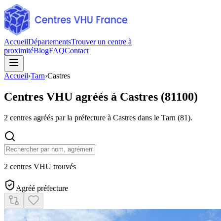
Accueil
Départements
Trouver un centre à
proximité
Blog
FAQ
Contact
Accueil
›
Tarn
›
Castres
Centres VHU agréés à
Castres
(
81100
)
2
centres agréés par la préfecture à
Castres
dans le Tarn
(
81
).
2 centres VHU trouvés
Agréé préfecture