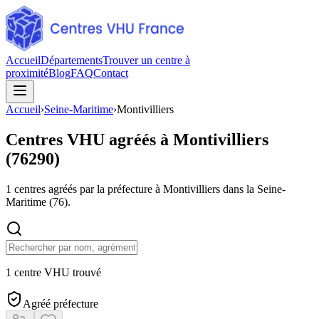
Accueil
Départements
Trouver un centre à
proximité
Blog
FAQ
Contact
Accueil
›
Seine-Maritime
›
Montivilliers
Centres VHU agréés à
Montivilliers
(
76290
)
1
centres agréés par la préfecture à
Montivilliers
dans la Seine-
Maritime
(
76
).
1 centre VHU trouvé
Agréé préfecture