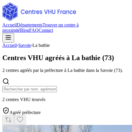
Accueil
Départements
Trouver un centre à
proximité
Blog
FAQ
Contact
Accueil
›
Savoie
›
La bathie
Centres VHU agréés à
La bathie
(
73
)
2
centres agréés par la préfecture à
La bathie
dans la Savoie
(
73
).
2 centres VHU trouvés
Agréé préfecture