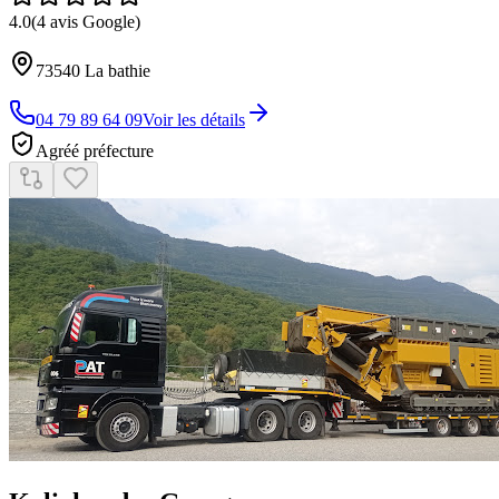
4.0
(
4
avis Google)
73540
La bathie
04 79 89 64 09
Voir les détails
Agréé préfecture