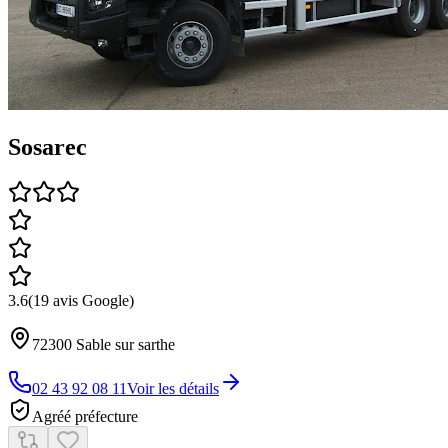
Sosarec
3.6
(
19
avis Google)
72300
Sable sur sarthe
02 43 92 08 11
Voir les détails
Agréé préfecture