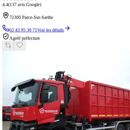
4.4
(
137
avis Google)
72300
Parce-Sur-Sarthe
02 43 95 39 71
Voir les détails
Agréé préfecture