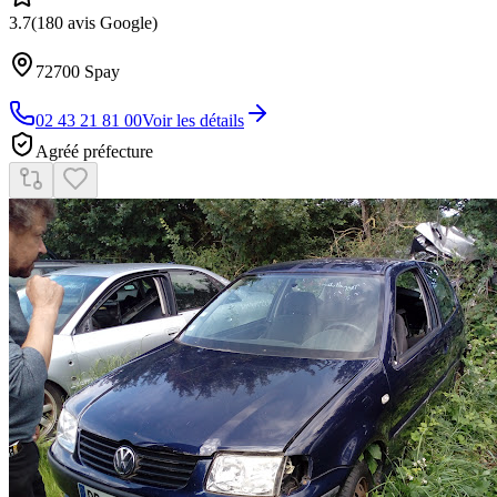
3.7
(
180
avis Google)
72700
Spay
02 43 21 81 00
Voir les détails
Agréé préfecture