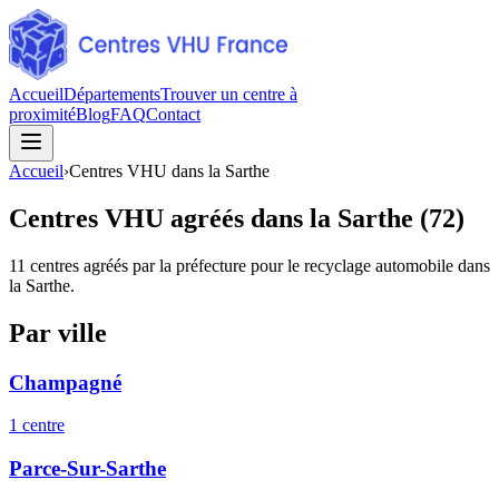
Accueil
Départements
Trouver un centre à
proximité
Blog
FAQ
Contact
Accueil
›
Centres VHU dans la Sarthe
Centres VHU agréés dans la Sarthe (72)
11
centres agréés par la préfecture pour le recyclage automobile
dans
la Sarthe
.
Par ville
Champagné
1
centre
Parce-Sur-Sarthe