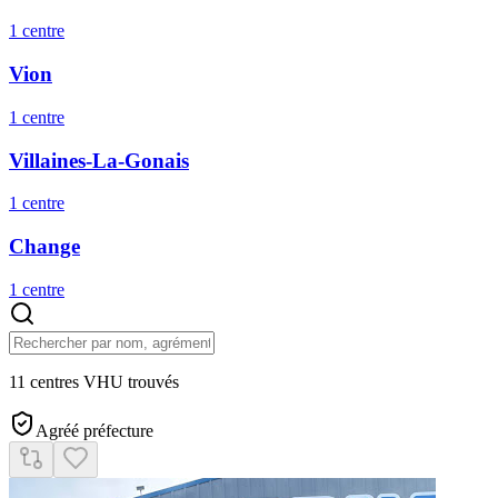
1
centre
Vion
1
centre
Villaines-La-Gonais
1
centre
Change
1
centre
11 centres VHU trouvés
Agréé préfecture