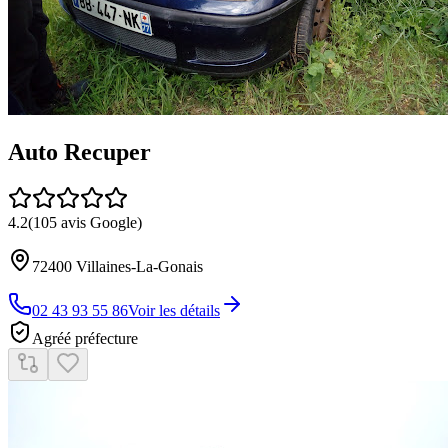
Auto Recuper
4.2
(
105
avis Google)
72400
Villaines-La-Gonais
02 43 93 55 86
Voir les détails
Agréé préfecture