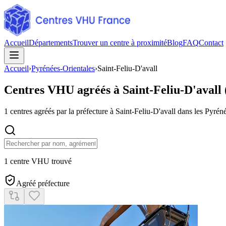
Accueil
Départements
Trouver un centre à proximité
Blog
FAQ
Contact
Accueil
›
Pyrénées-Orientales
›
Saint-Feliu-D'avall
Centres VHU agréés à
Saint-Feliu-D'avall
1
centres agréés par la préfecture à
Saint-Feliu-D'avall
dans les Pyrén
1 centre VHU trouvé
Agréé préfecture