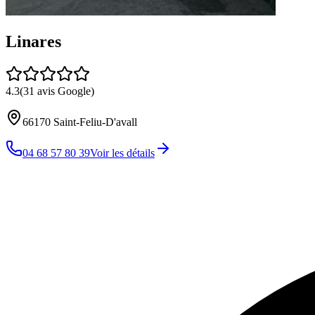
Linares
4.3
(
31
avis Google)
66170
Saint-Feliu-D'avall
04 68 57 80 39
Voir les détails