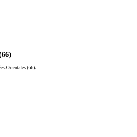
(
66
)
ées-Orientales
(
66
).