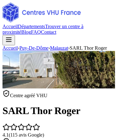
Accueil
Départements
Trouver un centre à
proximité
Blog
FAQ
Contact
Accueil
›
Puy-De-Dôme
›
Malauzat
›
SARL Thor Roger
Centre agréé VHU
SARL Thor Roger
4.1
(
115
avis Google)