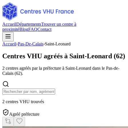
Accueil
Départements
Trouver un centre à
proximité
Blog
FAQ
Contact
Accueil
›
Pas-De-Calais
›
Saint-Leonard
Centres VHU agréés à
Saint-Leonard
(
62
)
2
centres agréés par la préfecture à
Saint-Leonard
dans le Pas-de-
Calais
(
62
).
2 centres VHU trouvés
Agréé préfecture