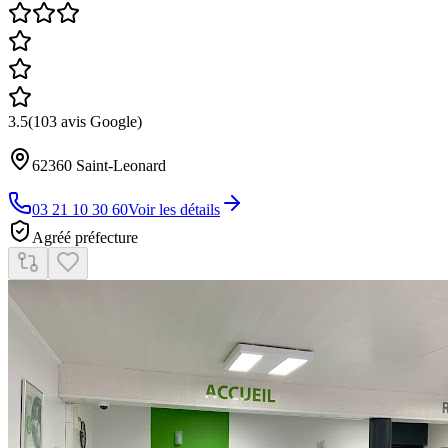
3.5
(
103
avis Google)
62360
Saint-Leonard
03 21 10 30 60
Voir les détails
Agréé préfecture