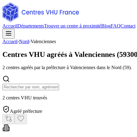
Accueil
Départements
Trouver un centre à proximité
Blog
FAQ
Contact
Accueil
›
Nord
›
Valenciennes
Centres VHU agréés à
Valenciennes
(
5930
2
centres agréés par la préfecture à
Valenciennes
dans le Nord
(
59
).
2 centres VHU trouvés
Agréé préfecture