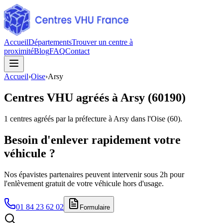
Accueil
Départements
Trouver un centre à
proximité
Blog
FAQ
Contact
Accueil
›
Oise
›
Arsy
Centres VHU agréés à
Arsy
(
60190
)
1
centres agréés par la préfecture à
Arsy
dans l'Oise
(
60
).
Besoin d'enlever rapidement votre
véhicule ?
Nos épavistes partenaires peuvent intervenir sous 2h pour
l'enlèvement gratuit de votre véhicule hors d'usage.
01 84 23 62 02
Formulaire