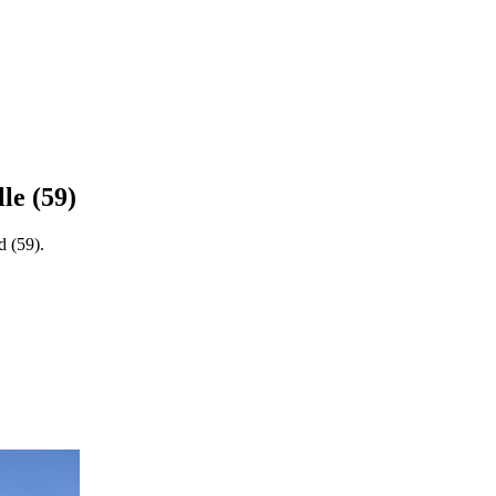
lle
(
59
)
d
(
59
).