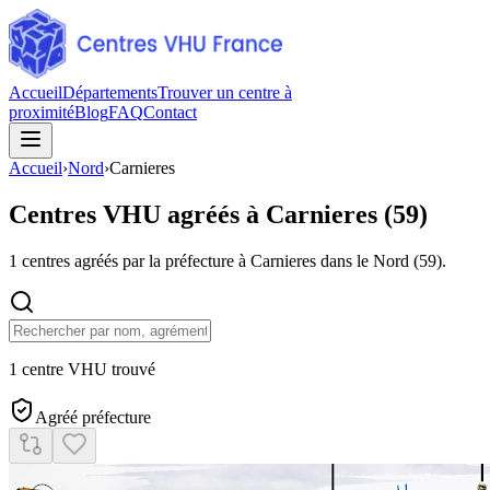
Accueil
Départements
Trouver un centre à
proximité
Blog
FAQ
Contact
Accueil
›
Nord
›
Carnieres
Centres VHU agréés à
Carnieres
(
59
)
1
centres agréés par la préfecture à
Carnieres
dans le Nord
(
59
).
1 centre VHU trouvé
Agréé préfecture