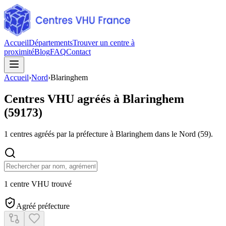
Accueil
Départements
Trouver un centre à
proximité
Blog
FAQ
Contact
Accueil
›
Nord
›
Blaringhem
Centres VHU agréés à
Blaringhem
(
59173
)
1
centres agréés par la préfecture à
Blaringhem
dans le Nord
(
59
).
1 centre VHU trouvé
Agréé préfecture