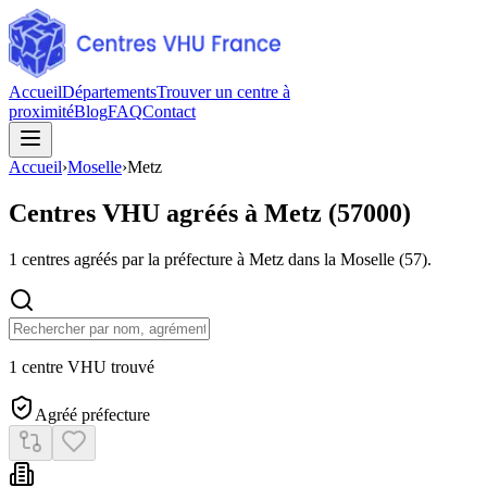
Accueil
Départements
Trouver un centre à
proximité
Blog
FAQ
Contact
Accueil
›
Moselle
›
Metz
Centres VHU agréés à
Metz
(
57000
)
1
centres agréés par la préfecture à
Metz
dans la Moselle
(
57
).
1 centre VHU trouvé
Agréé préfecture