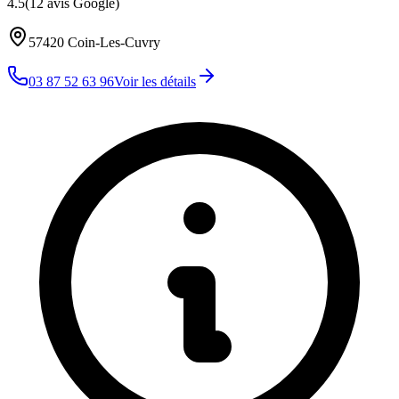
4.5
(
12
avis Google)
57420
Coin-Les-Cuvry
03 87 52 63 96
Voir les détails