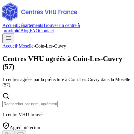
Accueil
Départements
Trouver un centre à
proximité
Blog
FAQ
Contact
Accueil
›
Moselle
›
Coin-Les-Cuvry
Centres VHU agréés à
Coin-Les-Cuvry
(
57
)
1
centres agréés par la préfecture à
Coin-Les-Cuvry
dans la Moselle
(
57
).
1 centre VHU trouvé
Agréé préfecture