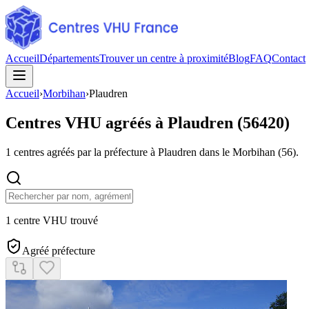
Accueil
Départements
Trouver un centre à proximité
Blog
FAQ
Contact
Accueil
›
Morbihan
›
Plaudren
Centres VHU agréés à
Plaudren
(
56420
)
1
centres agréés par la préfecture à
Plaudren
dans le Morbihan
(
56
).
1 centre VHU trouvé
Agréé préfecture