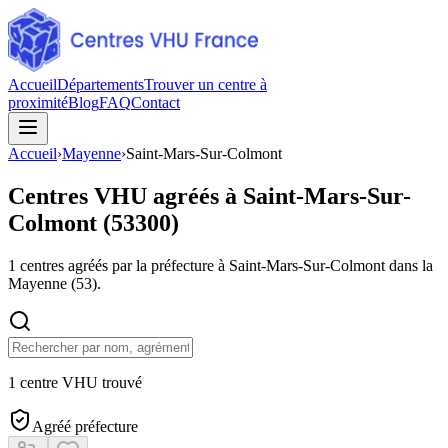
Accueil
Départements
Trouver un centre à
proximité
Blog
FAQ
Contact
Accueil
›
Mayenne
›
Saint-Mars-Sur-Colmont
Centres VHU agréés à
Saint-Mars-Sur-
Colmont
(
53300
)
1
centres agréés par la préfecture à
Saint-Mars-Sur-Colmont
dans la
Mayenne
(
53
).
1 centre VHU trouvé
Agréé préfecture