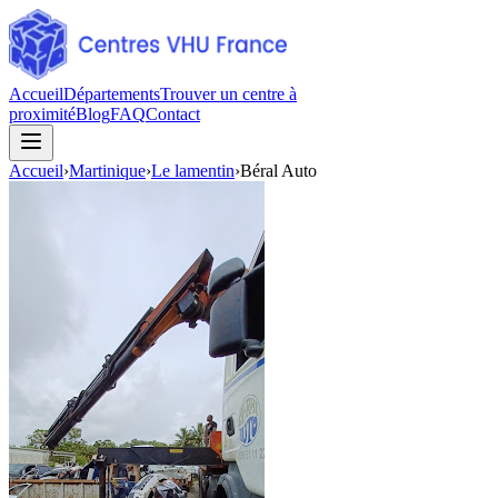
Accueil
Départements
Trouver un centre à
proximité
Blog
FAQ
Contact
Accueil
›
Martinique
›
Le lamentin
›
Béral Auto