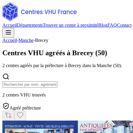
Accueil
Départements
Trouver un centre à proximité
Blog
FAQ
Contact
Accueil
›
Manche
›
Brecey
Centres VHU agréés à
Brecey
(
50
)
2
centres agréés par la préfecture à
Brecey
dans la Manche
(
50
).
2 centres VHU trouvés
Agréé préfecture