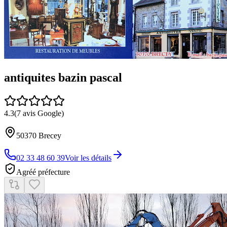
antiquites bazin pascal
4.3
(
7
avis Google)
50370
Brecey
02 33 48 60 39
Voir les détails
Agréé préfecture