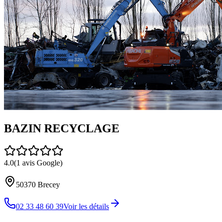
BAZIN RECYCLAGE
4.0
(
1
avis Google)
50370
Brecey
02 33 48 60 39
Voir les détails