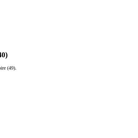
40
)
ire
(
49
).