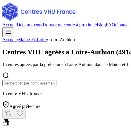
Accueil
Départements
Trouver un centre à proximité
Blog
FAQ
Contact
Accueil
›
Maine-Et-Loire
›
Loire-Authion
Centres VHU agréés à
Loire-Authion
(
491
1
centres agréés par la préfecture à
Loire-Authion
dans le Maine-et-Lo
1 centre VHU trouvé
Agréé préfecture