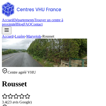
Accueil
Départements
Trouver un centre à
proximité
Blog
FAQ
Contact
Accueil
›
Lozère
›
Marvejols
›
Rousset
Centre agréé VHU
Rousset
3.4
(
23
avis Google)