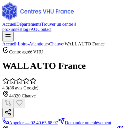
Accueil
Départements
Trouver un centre à
proximité
Blog
FAQ
Contact
Accueil
›
Loire-Atlantique
›
Chauve
›
WALL AUTO France
Centre agréé VHU
WALL AUTO France
4.3
(
86
avis Google)
44320
Chauve
Appeler — 02 40 65 68 97
Demander un enlèvement