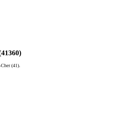
(
41360
)
t-Cher
(
41
).