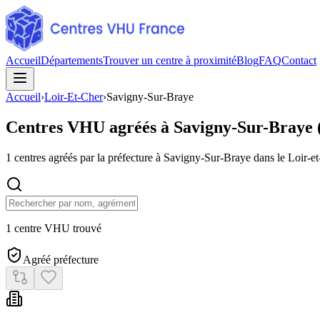
Accueil
Départements
Trouver un centre à proximité
Blog
FAQ
Contact
Accueil
›
Loir-Et-Cher
›
Savigny-Sur-Braye
Centres VHU agréés à
Savigny-Sur-Braye
1
centres agréés par la préfecture à
Savigny-Sur-Braye
dans le Loir-e
1 centre VHU trouvé
Agréé préfecture