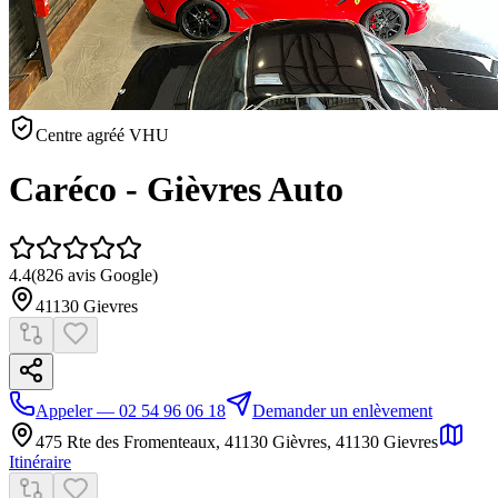
Centre agréé VHU
Caréco - Gièvres Auto
4.4
(
826
avis Google)
41130
Gievres
Appeler — 02 54 96 06 18
Demander un enlèvement
475 Rte des Fromenteaux, 41130 Gièvres
,
41130
Gievres
Itinéraire