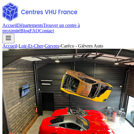
Accueil
Départements
Trouver un centre à
proximité
Blog
FAQ
Contact
Accueil
›
Loir-Et-Cher
›
Gievres
›
Caréco - Gièvres Auto