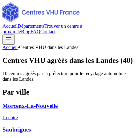
Accueil
Départements
Trouver un centre à
proximité
Blog
FAQ
Contact
Accueil
›
Centres VHU dans les Landes
Centres VHU agréés dans les Landes (40)
10
centres agréés par la préfecture pour le recyclage automobile
dans les Landes
.
Par ville
Morcenx-La-Nouvelle
1
centre
Saubrigues