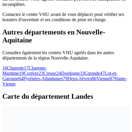
incomplètes.
Contactez le centre VHU avant de vous déplacer pour vérifier ses
horaires d'ouverture et ses conditions de prise en charge.
Autres départements en
Nouvelle-
Aquitaine
Consultez également les centres VHU agréés dans les autres
départements de la région
Nouvelle-Aquitaine
.
16
Charente
17
Charente-
Maritime
19
Corrèze
23
Creuse
24
Dordogne
33
Gironde
47
Lot-et-
Garonne
64
Pyrénées-Atlantiques
79
Deux-Sèvres
86
Vienne
87
Haute-
Vienne
Carte du département Landes