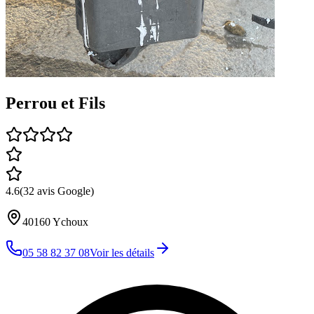
Perrou et Fils
4.6
(
32
avis Google)
40160
Ychoux
05 58 82 37 08
Voir les détails