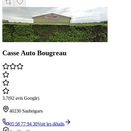
Casse Auto Bougreau
3.7
(
92
avis Google)
40230
Saubrigues
05 58 77 94 30
Voir les détails