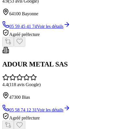
4.9
(
53
avis Google)
64100
Bayonne
05 59 45 41 74
Voir les détails
Agréé préfecture
ADOUR METAL SAS
4.4
(
118
avis Google)
47300
Bias
05 58 74 12 31
Voir les détails
Agréé préfecture