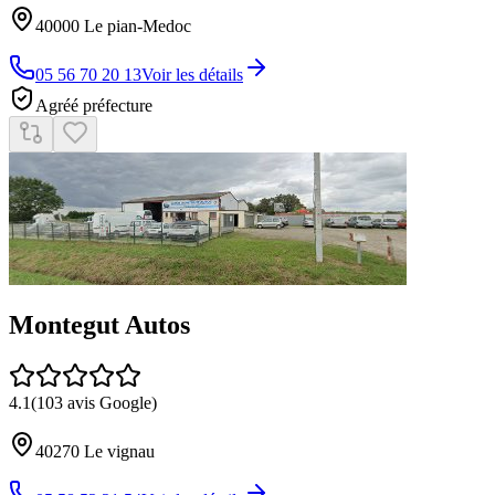
40000
Le pian-Medoc
05 56 70 20 13
Voir les détails
Agréé préfecture
Montegut Autos
4.1
(
103
avis Google)
40270
Le vignau