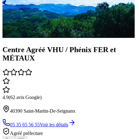
Centre Agréé VHU / Phénix FER et
MÉTAUX
4.9
(
62
avis Google)
40390
Saint-Martin-De-Seignanx
05 35 65 56 55
Voir les détails
Agréé préfecture