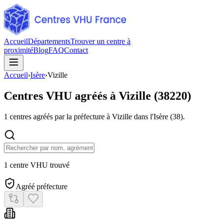
Accueil
Départements
Trouver un centre à
proximité
Blog
FAQ
Contact
Accueil
›
Isère
›
Vizille
Centres VHU agréés à
Vizille
(
38220
)
1
centres agréés par la préfecture à
Vizille
dans l'Isère
(
38
).
1 centre VHU trouvé
Agréé préfecture